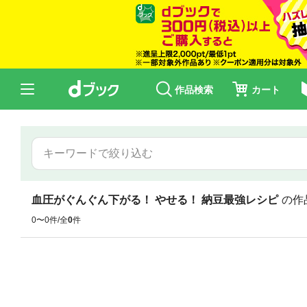
作品検索
カート
血圧がぐんぐん下がる！ やせる！ 納豆最強レシピ
の作
0〜0件/全
0
件