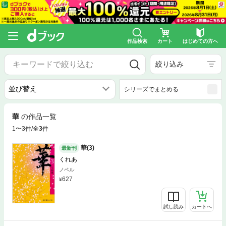
作品検索
カート
はじめての方へ
絞り込み
シリーズでまとめる
華
の作品一覧
1〜3件/全
3
件
華(3)
最新刊
くれあ
ノベル
627
試し読み
カートへ