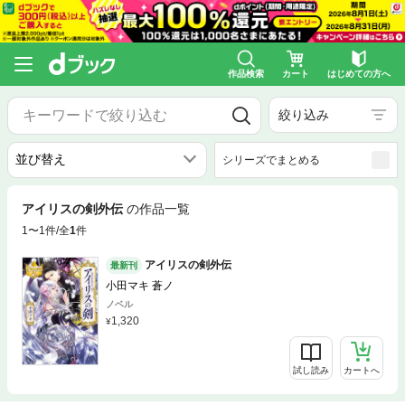
作品検索
カート
はじめての方へ
絞り込み
シリーズでまとめる
アイリスの剣外伝
の作品一覧
1〜1件/全
1
件
アイリスの剣外伝
最新刊
小田マキ 蒼ノ
ノベル
1,320
試し読み
カートへ