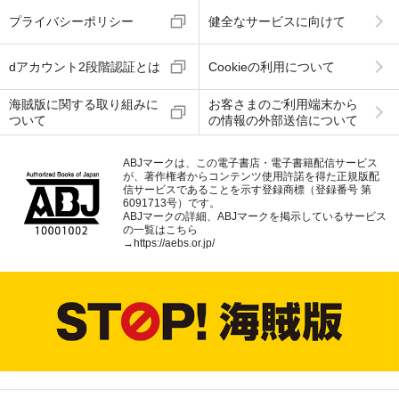
プライバシーポリシー
健全なサービスに向けて
dアカウント2段階認証とは
Cookieの利用について
海賊版に関する取り組みに
お客さまのご利用端末から
ついて
の情報の外部送信について
ABJマークは、この電子書店・電子書籍配信サービス
が、著作権者からコンテンツ使用許諾を得た正規版配
信サービスであることを示す登録商標（登録番号 第
6091713号）です。
ABJマークの詳細、ABJマークを掲示しているサービス
の一覧はこちら
→
https://aebs.or.jp/