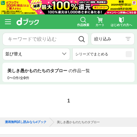
作品検索
カート
はじめての方へ
絞り込み
シリーズでまとめる
美しき愚かものたちのタブロー
の作品一覧
0〜0件/全
0
件
1
漫画無料試し読みならdブック
美しき愚かものたちのタブロー