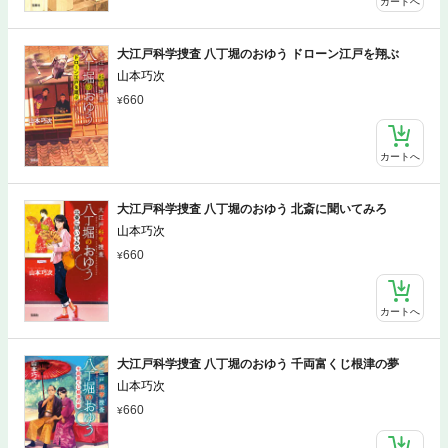
カートへ
大江戸科学捜査 八丁堀のおゆう ドローン江戸を翔ぶ
山本巧次
660
カートへ
大江戸科学捜査 八丁堀のおゆう 北斎に聞いてみろ
山本巧次
660
カートへ
大江戸科学捜査 八丁堀のおゆう 千両富くじ根津の夢
山本巧次
660