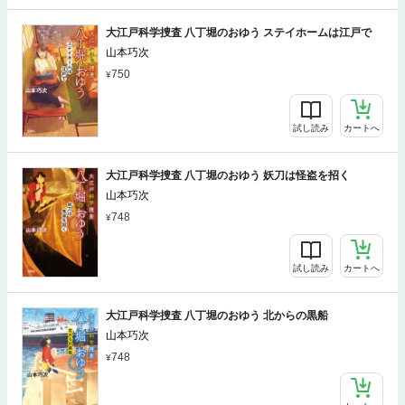
大江戸科学捜査 八丁堀のおゆう ステイホームは江戸で
山本巧次
750
試し読み
カートへ
大江戸科学捜査 八丁堀のおゆう 妖刀は怪盗を招く
山本巧次
748
試し読み
カートへ
大江戸科学捜査 八丁堀のおゆう 北からの黒船
山本巧次
748