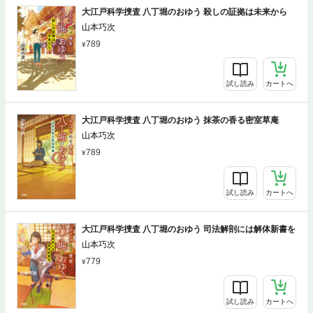
大江戸科学捜査 八丁堀のおゆう 殺しの証拠は未来から
山本巧次
789
試し読み
カートへ
大江戸科学捜査 八丁堀のおゆう 抹茶の香る密室草庵
山本巧次
789
試し読み
カートへ
大江戸科学捜査 八丁堀のおゆう 司法解剖には解体新書を
山本巧次
779
試し読み
カートへ