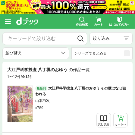
作品検索
カート
はじめての方へ
絞り込み
シリーズでまとめる
大江戸科学捜査 八丁堀のおゆう
の作品一覧
1〜12件/全
12
件
大江戸科学捜査 八丁堀のおゆう その蔵はなぜ狙
最新刊
われる
山本巧次
789
試し読み
カートへ