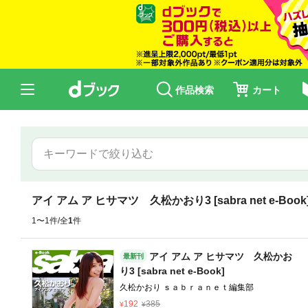
作品検索
カート
アイ アム ア ヒサマツ 久松かおり3 [sabra net e-Book
1〜1件/全
1
件
アイ アム ア ヒサマツ 久松かお
最新刊
り3 [sabra net e-Book]
久松かおり ｓａｂｒａｎｅｔ編集部
192
385