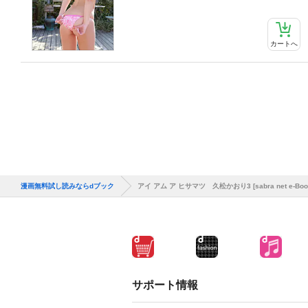
カートへ
漫画無料試し読みならdブック
アイ アム ア ヒサマツ 久松かおり3 [sabra net e-Boo
サポート情報