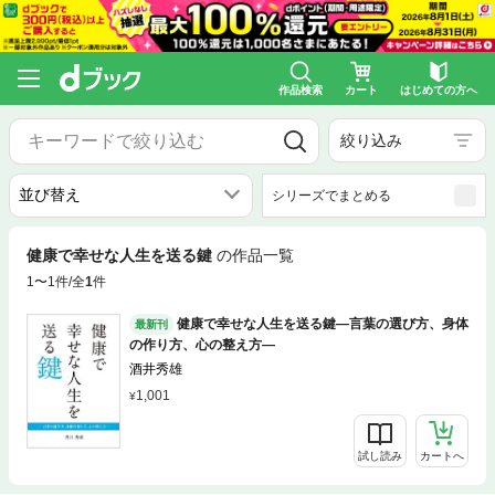
作品検索
カート
はじめての方へ
絞り込み
シリーズでまとめる
健康で幸せな人生を送る鍵
の作品一覧
1〜1件/全
1
件
健康で幸せな人生を送る鍵―言葉の選び方、身体
最新刊
の作り方、心の整え方―
酒井秀雄
1,001
試し読み
カートへ