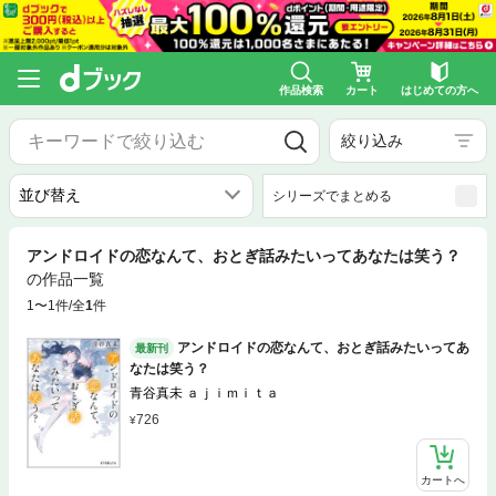
作品検索
カート
はじめての方へ
絞り込み
シリーズでまとめる
アンドロイドの恋なんて、おとぎ話みたいってあなたは笑う？
の作品一覧
1〜1件/全
1
件
アンドロイドの恋なんて、おとぎ話みたいってあ
最新刊
なたは笑う？
青谷真未 ａｊｉｍｉｔａ
726
カートへ