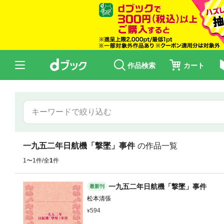
作品検索
カート
一九五二年日航機「撃墜」事件
の作品一覧
1〜1件/全
1
件
一九五二年日航機「撃墜」事件
最新刊
松本清張
594