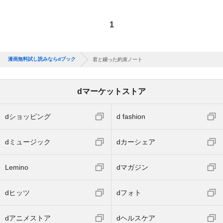
1
漫画無料試し読みならdブック
君と綴った約束ノート
dマーケットストア
dショッピング
d fashion
dミュージック
dカーシェア
Lemino
dマガジン
dヒッツ
dフォト
dアニメストア
dヘルスケア