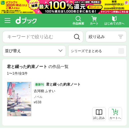
作品検索
カート
はじめての方へ
絞り込み
シリーズでまとめる
君と綴った約束ノート
の作品一覧
1〜1件/全
1
件
君と綴った約束ノート
最新刊
古河樹 ふすい
ノベル
638
試し読み
カートへ