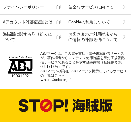
プライバシーポリシー
健全なサービスに向けて
dアカウント2段階認証とは
Cookieの利用について
海賊版に関する取り組みに
お客さまのご利用端末から
ついて
の情報の外部送信について
ABJマークは、この電子書店・電子書籍配信サービス
が、著作権者からコンテンツ使用許諾を得た正規版配
信サービスであることを示す登録商標（登録番号 第
6091713号）です。
ABJマークの詳細、ABJマークを掲示しているサービス
の一覧はこちら
→
https://aebs.or.jp/