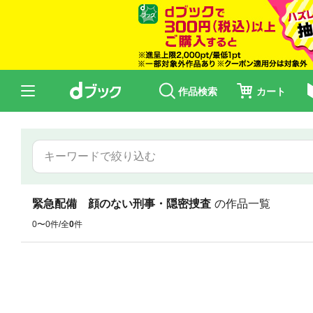
作品検索
カート
緊急配備 顔のない刑事・隠密捜査
の作品一覧
0〜0件/全
0
件