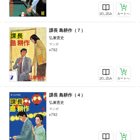
試し読み
カートへ
課長 島耕作（７）
弘兼憲史
マンガ
792
試し読み
カートへ
課長 島耕作（４）
弘兼憲史
マンガ
792