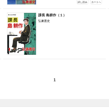
試し読み
カートへ
課長 島耕作（１）
弘兼憲史
1