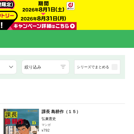
絞り込み
シリーズでまとめる
課長 島耕作（１５）
弘兼憲史
マンガ
792