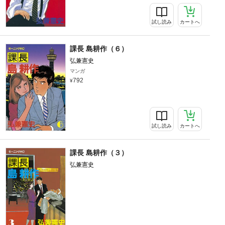
試し読み
カートへ
課長 島耕作（６）
弘兼憲史
マンガ
792
試し読み
カートへ
課長 島耕作（３）
弘兼憲史