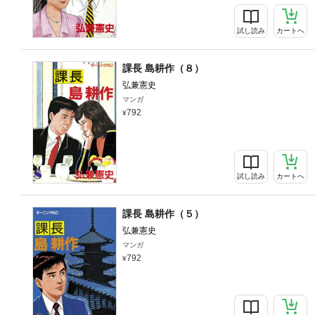
試し読み
カートへ
課長 島耕作（８）
弘兼憲史
マンガ
792
試し読み
カートへ
課長 島耕作（５）
弘兼憲史
マンガ
792