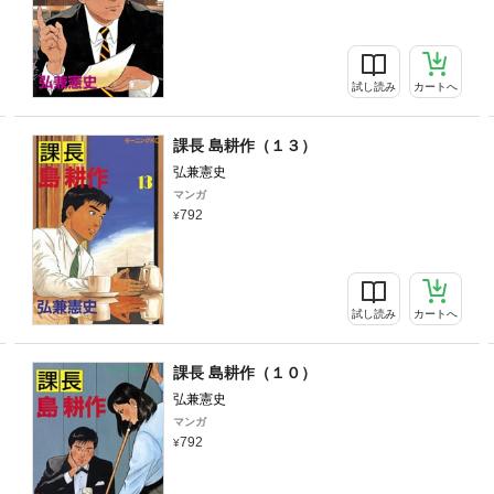
試し読み
カートへ
課長 島耕作（１３）
弘兼憲史
マンガ
792
試し読み
カートへ
課長 島耕作（１０）
弘兼憲史
マンガ
792