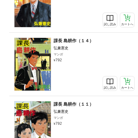
試し読み
カートへ
課長 島耕作（１４）
弘兼憲史
マンガ
792
試し読み
カートへ
課長 島耕作（１１）
弘兼憲史
マンガ
792