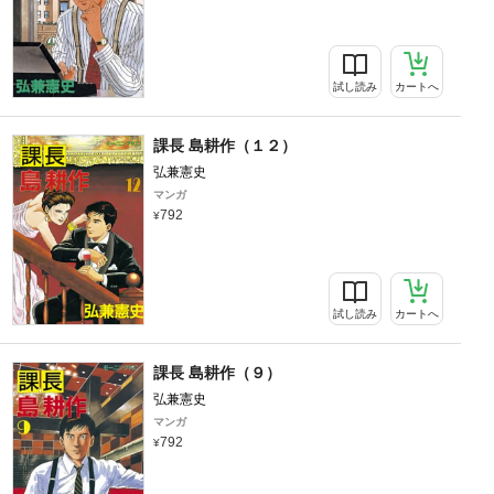
試し読み
カートへ
課長 島耕作（１２）
弘兼憲史
マンガ
792
試し読み
カートへ
課長 島耕作（９）
弘兼憲史
マンガ
792