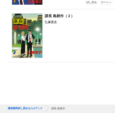
試し読み
カートへ
課長 島耕作（２）
弘兼憲史
漫画無料試し読みならdブック
課長 島耕作