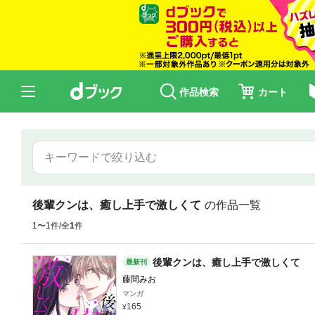
作品検索
カート
後輩クンは、癒し上手で激しくて
の作品一覧
1〜1件/全
1
件
後輩クンは、癒し上手で激しくて
最新刊
藤間みお
マンガ
165