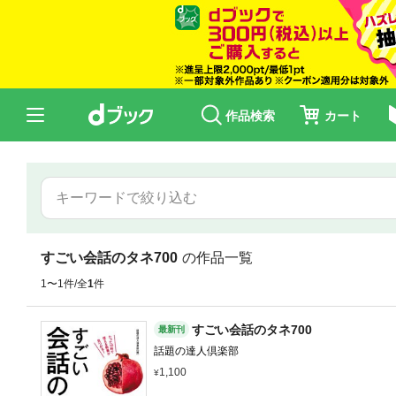
作品検索
カート
すごい会話のタネ700
の作品一覧
1〜1件/全
1
件
すごい会話のタネ700
最新刊
話題の達人倶楽部
1,100