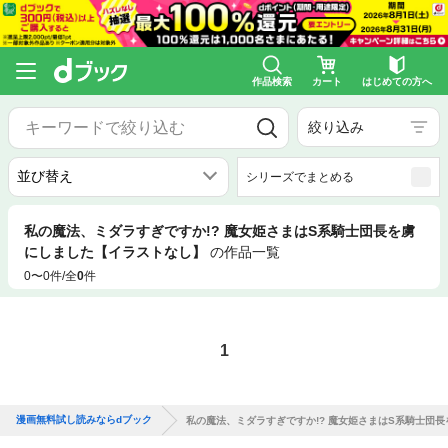
作品検索
カート
はじめての方へ
絞り込み
シリーズでまとめる
私の魔法、ミダラすぎですか!? 魔女姫さまはS系騎士団長を虜
にしました【イラストなし】
の作品一覧
0〜0件/全
0
件
1
漫画無料試し読みならdブック
私の魔法、ミダラすぎですか!? 魔女姫さまはS系騎士団