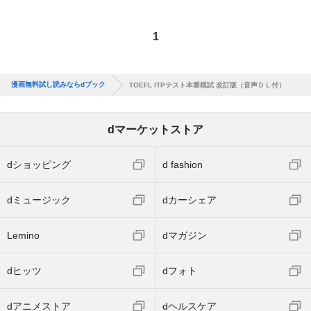
1
漫画無料試し読みならdブック
TOEFL ITPテスト本番模試 改訂版（音声ＤＬ付）
dマーケットストア
dショッピング
d fashion
dミュージック
dカーシェア
Lemino
dマガジン
dヒッツ
dフォト
dアニメストア
dヘルスケア