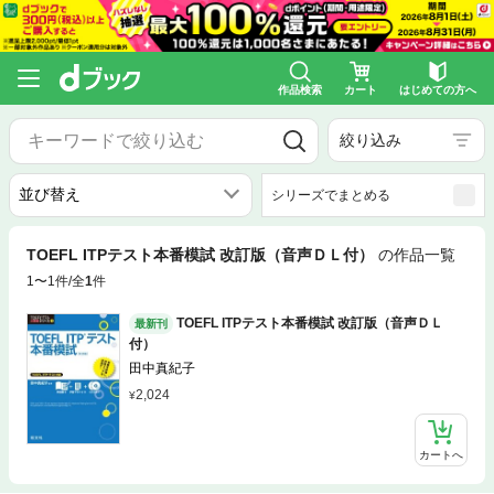
作品検索
カート
はじめての方へ
絞り込み
シリーズでまとめる
TOEFL ITPテスト本番模試 改訂版（音声ＤＬ付）
の作品一覧
1〜1件/全
1
件
TOEFL ITPテスト本番模試 改訂版（音声ＤＬ
最新刊
付）
田中真紀子
2,024
カートへ