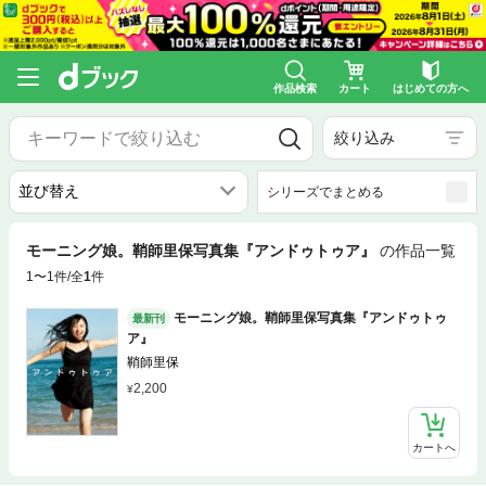
作品検索
カート
はじめての方へ
絞り込み
シリーズでまとめる
モーニング娘。鞘師里保写真集『アンドゥトゥア』
の作品一覧
1〜1件/全
1
件
モーニング娘。鞘師里保写真集『アンドゥトゥ
最新刊
ア』
鞘師里保
2,200
カートへ