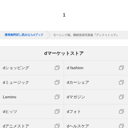
1
漫画無料試し読みならdブック
モーニング娘。鞘師里保写真集『アンドゥトゥア』
dマーケットストア
dショッピング
d fashion
dミュージック
dカーシェア
Lemino
dマガジン
dヒッツ
dフォト
dアニメストア
dヘルスケア