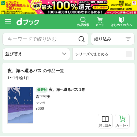
作品検索
カート
はじめての方へ
絞り込み
シリーズでまとめる
夜、海へ還るバス
の作品一覧
1〜1件/全
1
件
夜、海へ還るバス 1巻
最新刊
森下裕美
マンガ
660
試し読み
カートへ