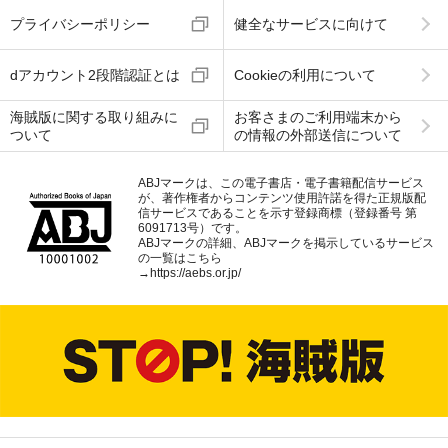
プライバシーポリシー
健全なサービスに向けて
dアカウント2段階認証とは
Cookieの利用について
海賊版に関する取り組みに
お客さまのご利用端末から
ついて
の情報の外部送信について
ABJマークは、この電子書店・電子書籍配信サービス
が、著作権者からコンテンツ使用許諾を得た正規版配
信サービスであることを示す登録商標（登録番号 第
6091713号）です。
ABJマークの詳細、ABJマークを掲示しているサービス
の一覧はこちら
→
https://aebs.or.jp/