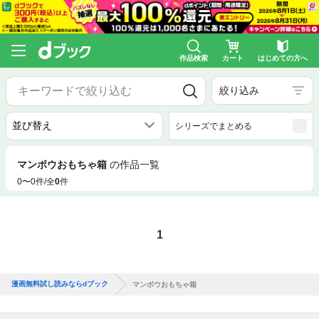
作品検索
カート
はじめての方へ
絞り込み
シリーズでまとめる
マンボウおもちゃ箱
の作品一覧
0〜0件/全
0
件
1
漫画無料試し読みならdブック
マンボウおもちゃ箱