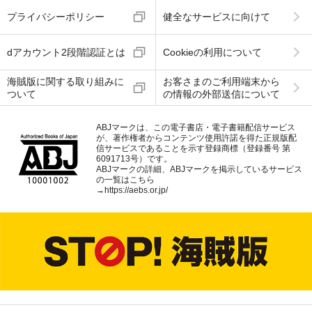
プライバシーポリシー
健全なサービスに向けて
dアカウント2段階認証とは
Cookieの利用について
海賊版に関する取り組みに
お客さまのご利用端末から
ついて
の情報の外部送信について
ABJマークは、この電子書店・電子書籍配信サービス
が、著作権者からコンテンツ使用許諾を得た正規版配
信サービスであることを示す登録商標（登録番号 第
6091713号）です。
ABJマークの詳細、ABJマークを掲示しているサービス
の一覧はこちら
→
https://aebs.or.jp/