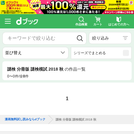
作品検索
カート
はじめての方へ
絞り込み
シリーズでまとめる
謎検 分冊版 謎検模試 2018 秋
の作品一覧
0〜0件/全
0
件
1
漫画無料試し読みならdブック
謎検 分冊版 謎検模試 2018 秋