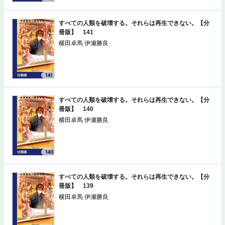
カートへ
すべての人類を破壊する。それらは再生できない。【分
冊版】 141
横田卓馬 伊瀬勝良
マンガ
88
すべての人類を破壊する。それらは再生できない。【分
冊版】 140
横田卓馬 伊瀬勝良
すべての人類を破壊する。それらは再生できない。【分
冊版】 139
横田卓馬 伊瀬勝良