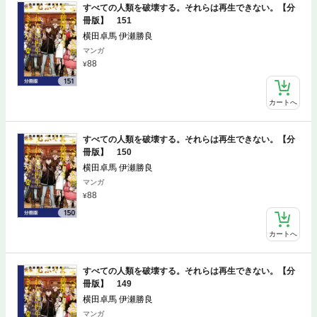
すべての人類を破壊する。それらは再生できない。【分
冊版】 151
横田卓馬 伊瀬勝良
マンガ
88
カートへ
すべての人類を破壊する。それらは再生できない。【分
冊版】 150
横田卓馬 伊瀬勝良
マンガ
88
カートへ
すべての人類を破壊する。それらは再生できない。【分
冊版】 149
横田卓馬 伊瀬勝良
マンガ