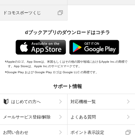
dアニメストア
dヘルスケア
ドコモスポーツくじ
dブックアプリのダウンロードはコチラ
Appleのロゴ、App Storeは、米国もしくはその他の国や地域におけるApple Inc.の商標で
す。App Storeは、Apple Inc.のサービスマークです。
Google Play および Google Play ロゴは Google LLC の商標です。
サポート情報
はじめての方へ
対応機種一覧
メールサービス登録/解除
よくある質問