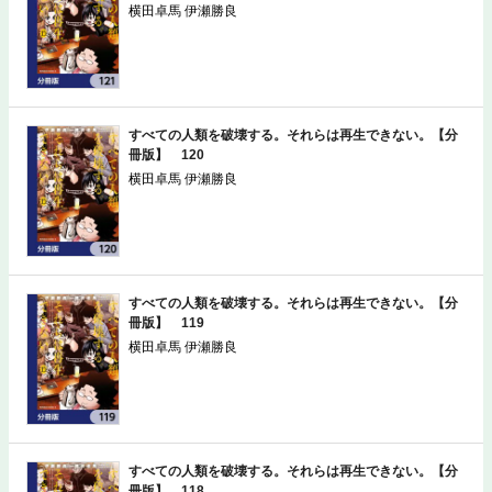
すべての人類を破壊する。それらは再生できない。【分
冊版】 121
横田卓馬 伊瀬勝良
すべての人類を破壊する。それらは再生できない。【分
冊版】 120
横田卓馬 伊瀬勝良
すべての人類を破壊する。それらは再生できない。【分
冊版】 119
横田卓馬 伊瀬勝良