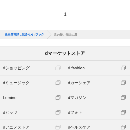
1
漫画無料試し読みならdブック
君の嘘、伝説の君
dマーケットストア
dショッピング
d fashion
dミュージック
dカーシェア
Lemino
dマガジン
dヒッツ
dフォト
dアニメストア
dヘルスケア