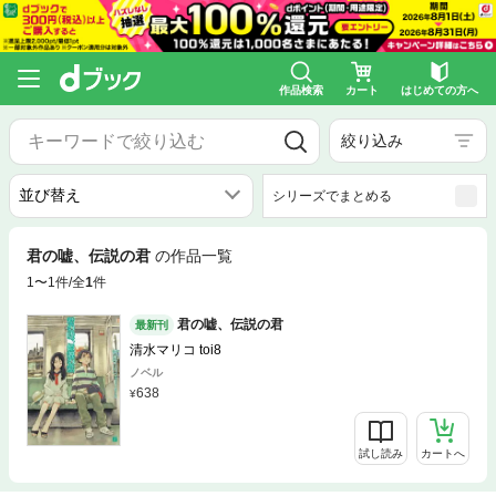
作品検索
カート
はじめての方へ
絞り込み
シリーズでまとめる
君の嘘、伝説の君
の作品一覧
1〜1件/全
1
件
君の嘘、伝説の君
最新刊
清水マリコ toi8
ノベル
638
試し読み
カートへ