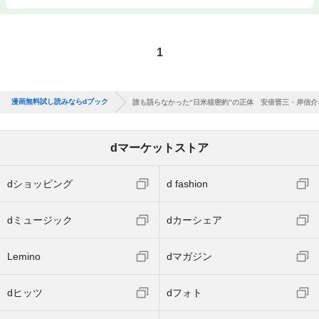
1
漫画無料試し読みならdブック
誰も語らなかった“日米核密約”の正体 安倍晋三・岸信
dマーケットストア
dショッピング
d fashion
dミュージック
dカーシェア
Lemino
dマガジン
dヒッツ
dフォト