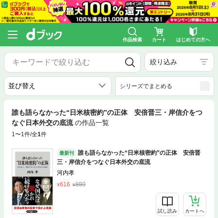
作品検索
カート
はじめての方へ
絞り込み
シリーズでまとめる
誰も語らなかった“日米核密約”の正体 安倍晋三・岸信介をつ
なぐ日本外交の底流
の作品一覧
1〜1件/全
1
件
誰も語らなかった“日米核密約”の正体 安倍晋
最新刊
三・岸信介をつなぐ日本外交の底流
河内孝
616
880
試し読み
カートへ