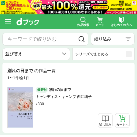
作品検索
カート
はじめての方へ
絞り込み
シリーズでまとめる
別れの日まで
の作品一覧
1〜1件/全
1
件
別れの日まで
最新刊
キャンディス・キャンプ 西江璃子
330
試し読み
カートへ