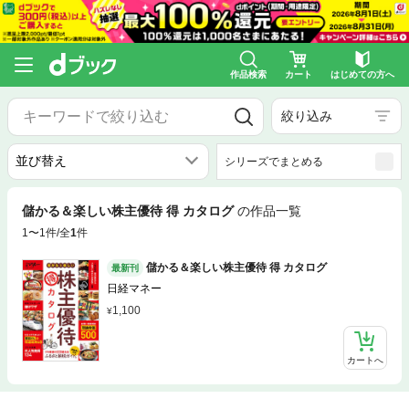
作品検索
カート
はじめての方へ
絞り込み
シリーズでまとめる
儲かる＆楽しい株主優待 得 カタログ
の作品一覧
1〜1件/全
1
件
儲かる＆楽しい株主優待 得 カタログ
最新刊
日経マネー
1,100
カートへ