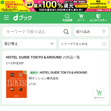
作品検索
カート
はじめての方へ
絞り込み
シリーズでまとめる
HOTEL GUIDE TOKYO＆AROUND
の作品一覧
1〜1件/全
1
件
HOTEL GUIDE TOKYO＆AROUND
最新刊
和テンション株式会社
770
カートへ