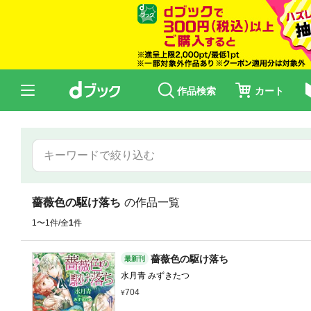
作品検索
カート
薔薇色の駆け落ち
の作品一覧
1〜1件/全
1
件
薔薇色の駆け落ち
最新刊
水月青 みずきたつ
704