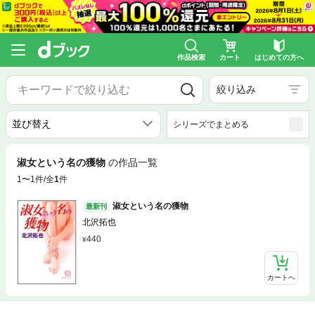
作品検索
カート
はじめての方へ
絞り込み
シリーズでまとめる
淑女という名の獲物
の作品一覧
1〜1件/全
1
件
淑女という名の獲物
最新刊
北沢拓也
440
カートへ