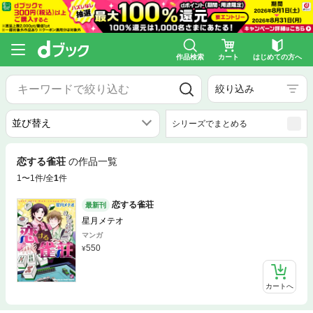
作品検索
カート
はじめての方へ
絞り込み
シリーズでまとめる
恋する雀荘
の作品一覧
1〜1件/全
1
件
恋する雀荘
最新刊
星月メテオ
マンガ
550
カートへ