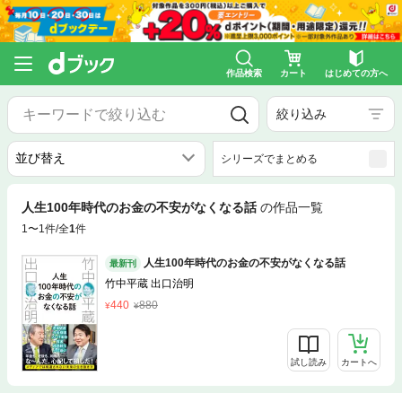
作品検索
カート
はじめての方へ
絞り込み
シリーズでまとめる
人生100年時代のお金の不安がなくなる話
の作品一覧
1〜1件/全
1
件
人生100年時代のお金の不安がなくなる話
最新刊
竹中平蔵 出口治明
440
880
試し読み
カートへ