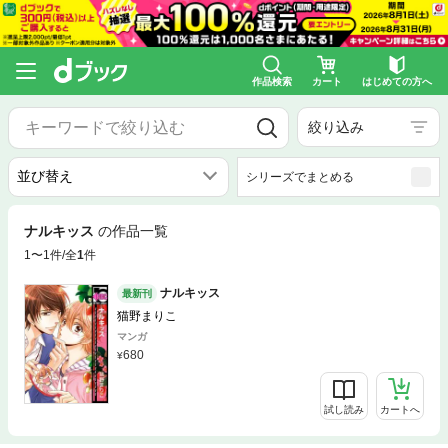
作品検索
カート
はじめての方へ
絞り込み
シリーズでまとめる
ナルキッス
の作品一覧
1〜1件/全
1
件
ナルキッス
最新刊
猫野まりこ
マンガ
680
試し読み
カートへ