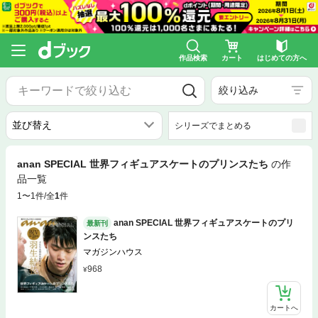
作品検索
カート
はじめての方へ
絞り込み
シリーズでまとめる
anan SPECIAL 世界フィギュアスケートのプリンスたち
の作
品一覧
1〜1件/全
1
件
anan SPECIAL 世界フィギュアスケートのプリ
最新刊
ンスたち
マガジンハウス
968
カートへ