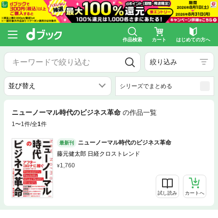
作品検索
カート
はじめての方へ
絞り込み
シリーズでまとめる
ニューノーマル時代のビジネス革命
の作品一覧
1〜1件/全
1
件
ニューノーマル時代のビジネス革命
最新刊
藤元健太郎 日経クロストレンド
1,760
試し読み
カートへ