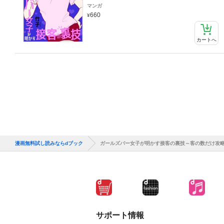
マンガ
660
カートへ
漫画無料試し読みならdブック
ガールズバー女子が明かす接客の裏技～客の数だけ攻
サポート情報