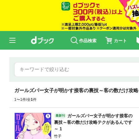
作品検索
カート
ガールズバー女子が明かす接客の裏技～客の数だけ攻略
1〜1件/全
1
件
ガールズバー女子が明かす接客の
最新刊
裏技～客の数だけ攻略テクがあるんです
～ 1
竹子