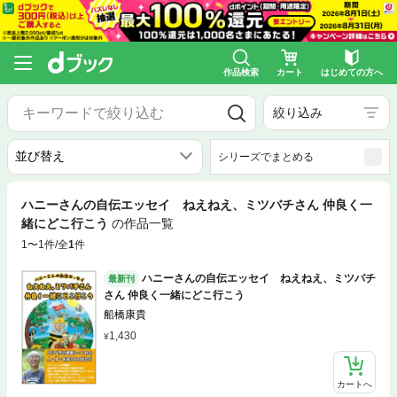
作品検索
カート
はじめての方へ
絞り込み
シリーズでまとめる
ハニーさんの自伝エッセイ ねえねえ、ミツバチさん 仲良く一
緒にどこ行こう
の作品一覧
1〜1件/全
1
件
ハニーさんの自伝エッセイ ねえねえ、ミツバチ
最新刊
さん 仲良く一緒にどこ行こう
船橋康貴
1,430
カートへ