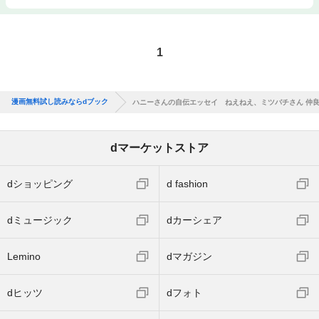
1
漫画無料試し読みならdブック
ハニーさんの自伝エッセイ ねえねえ、ミツバチさん 仲
dマーケットストア
dショッピング
d fashion
dミュージック
dカーシェア
Lemino
dマガジン
dヒッツ
dフォト