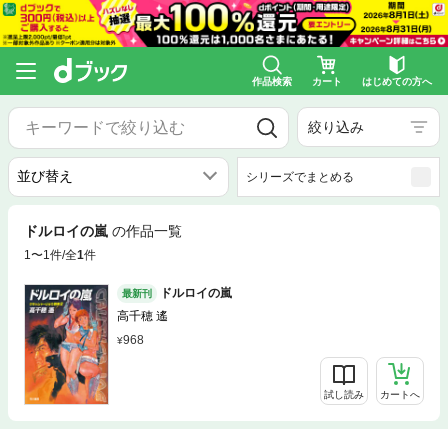
作品検索
カート
はじめての方へ
絞り込み
シリーズでまとめる
ドルロイの嵐
の作品一覧
1〜1件/全
1
件
ドルロイの嵐
最新刊
高千穂 遙
968
試し読み
カートへ