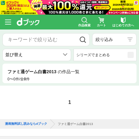
作品検索
カート
はじめての方へ
絞り込み
シリーズでまとめる
ファミ通ゲーム白書2013
の作品一覧
0〜0件/全
0
件
1
漫画無料試し読みならdブック
ファミ通ゲーム白書2013