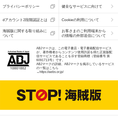
プライバシーポリシー
健全なサービスに向けて
dアカウント2段階認証とは
Cookieの利用について
海賊版に関する取り組みに
お客さまのご利用端末から
ついて
の情報の外部送信について
ABJマークは、この電子書店・電子書籍配信サービス
が、著作権者からコンテンツ使用許諾を得た正規版配
信サービスであることを示す登録商標（登録番号 第
6091713号）です。
ABJマークの詳細、ABJマークを掲示しているサービス
の一覧はこちら
→
https://aebs.or.jp/