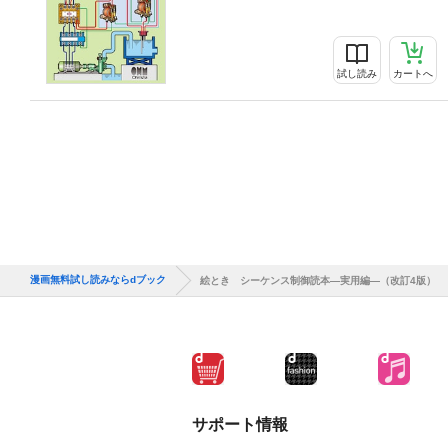
試し読み
カートへ
漫画無料試し読みならdブック
絵とき シーケンス制御読本―実用編―（改訂4版）
サポート情報