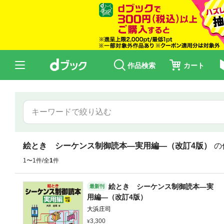
作品検索
カート
絵とき シーケンス制御読本―実用編―（改訂4版）
の
1〜1件/全
1
件
絵とき シーケンス制御読本―実
最新刊
用編―（改訂4版）
大浜庄司
3,300