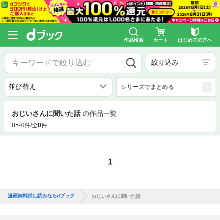
作品検索
カート
はじめての方へ
絞り込み
シリーズでまとめる
おじいさんに聞いた話
の作品一覧
0〜0件/全
0
件
1
漫画無料試し読みならdブック
おじいさんに聞いた話