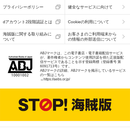
プライバシーポリシー
健全なサービスに向けて
dアカウント2段階認証とは
Cookieの利用について
海賊版に関する取り組みに
お客さまのご利用端末から
ついて
の情報の外部送信について
ABJマークは、この電子書店・電子書籍配信サービス
が、著作権者からコンテンツ使用許諾を得た正規版配
信サービスであることを示す登録商標（登録番号 第
6091713号）です。
ABJマークの詳細、ABJマークを掲示しているサービス
の一覧はこちら
→
https://aebs.or.jp/