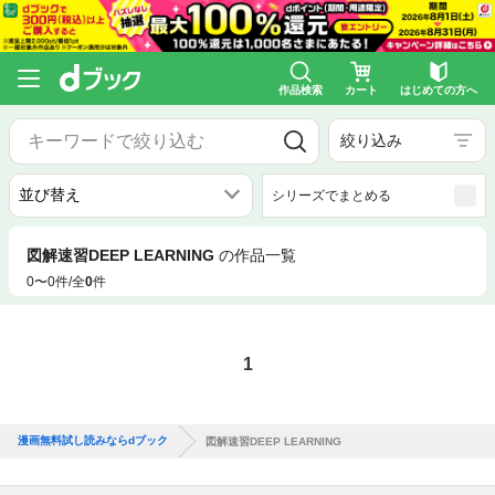
作品検索
カート
はじめての方へ
絞り込み
シリーズでまとめる
図解速習DEEP LEARNING
の作品一覧
0〜0件/全
0
件
1
漫画無料試し読みならdブック
図解速習DEEP LEARNING