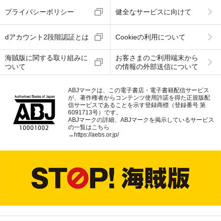
プライバシーポリシー
健全なサービスに向けて
dアカウント2段階認証とは
Cookieの利用について
海賊版に関する取り組みに
お客さまのご利用端末から
ついて
の情報の外部送信について
ABJマークは、この電子書店・電子書籍配信サービス
が、著作権者からコンテンツ使用許諾を得た正規版配
信サービスであることを示す登録商標（登録番号 第
6091713号）です。
ABJマークの詳細、ABJマークを掲示しているサービス
の一覧はこちら
→
https://aebs.or.jp/