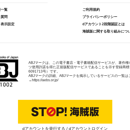
種一覧
ご利用規約
る質問
プライバシーポリシー
ト表示設定
dアカウント2段階認証とは
海賊版に関する取り組みにつ
ABJマークは、この電子書店・電子書籍配信サービスが、著作権
ツ使用許諾を得た正規版配信サービスであることを示す登録商標
6091713号）です。
ABJマークの詳細、ABJマークを掲示しているサービスの一覧は
→
https://aebs.or.jp/
dアカウントを発行する
dアカウントログイン