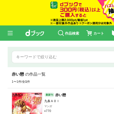
作品検索
カート
赤い戀
の作品一覧
1〜1件/全
1
件
赤い戀
最新刊
九条ＡＯＩ
マンガ
770