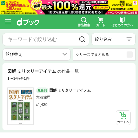
作品検索
カート
はじめての方へ
絞り込み
シリーズでまとめる
図解 ミリタリーアイテム
の作品一覧
1〜1件/全
1
件
図解 ミリタリーアイテム
最新刊
大波篤司
1,430
カートへ