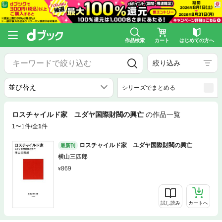
作品検索
カート
はじめての方へ
絞り込み
シリーズでまとめる
ロスチャイルド家 ユダヤ国際財閥の興亡
の作品一覧
1〜1件/全
1
件
ロスチャイルド家 ユダヤ国際財閥の興亡
最新刊
横山三四郎
869
試し読み
カートへ