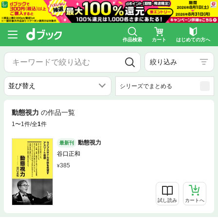
作品検索
カート
はじめての方へ
絞り込み
シリーズでまとめる
動態視力
の作品一覧
1〜1件/全
1
件
動態視力
最新刊
谷口正和
385
試し読み
カートへ