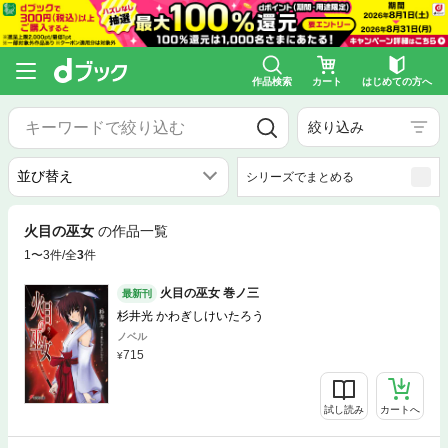
作品検索
カート
はじめての方へ
絞り込み
シリーズでまとめる
火目の巫女
の作品一覧
1〜3件/全
3
件
火目の巫女 巻ノ三
最新刊
杉井光 かわぎしけいたろう
ノベル
715
試し読み
カートへ