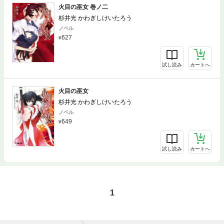
火目の巫女 巻ノ二
杉井光 かわぎしけいたろう
ノベル
627
試し読み
カートへ
火目の巫女
杉井光 かわぎしけいたろう
ノベル
649
試し読み
カートへ
1