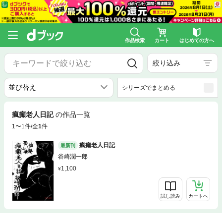
作品検索
カート
はじめての方へ
絞り込み
シリーズでまとめる
瘋癲老人日記
の作品一覧
1〜1件/全
1
件
瘋癲老人日記
最新刊
谷崎潤一郎
1,100
試し読み
カートへ