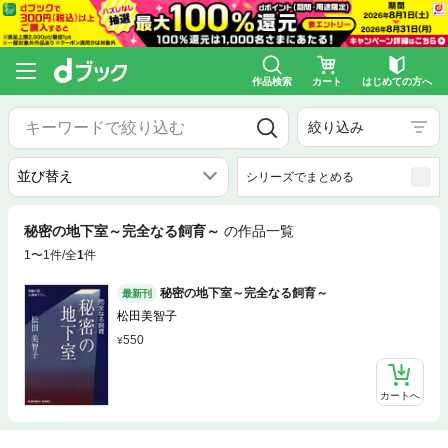
作品検索
カート
はじめての方へ
絞り込み
シリーズでまとめる
秘密の地下室～完全なる飼育～
の作品一覧
1〜1件/全
1
件
秘密の地下室～完全なる飼育～
最新刊
松田美智子
550
カートへ