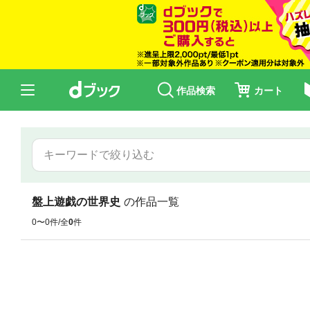
作品検索
カート
盤上遊戯の世界史
の作品一覧
0〜0件/全
0
件