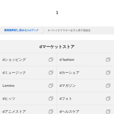
1
漫画無料試し読みならdブック
＃バツイチアラサー女子と男子高校生
dマーケットストア
dショッピング
d fashion
dミュージック
dカーシェア
Lemino
dマガジン
dヒッツ
dフォト
dアニメストア
dヘルスケア