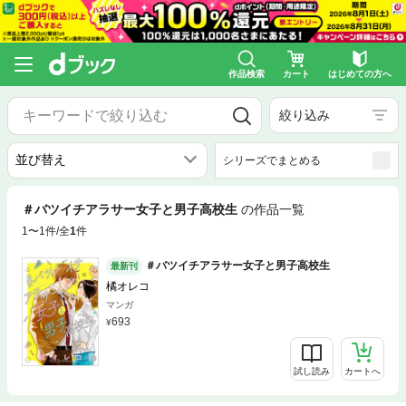
作品検索
カート
はじめての方へ
絞り込み
シリーズでまとめる
＃バツイチアラサー女子と男子高校生
の作品一覧
1〜1件/全
1
件
＃バツイチアラサー女子と男子高校生
最新刊
橘オレコ
マンガ
693
試し読み
カートへ